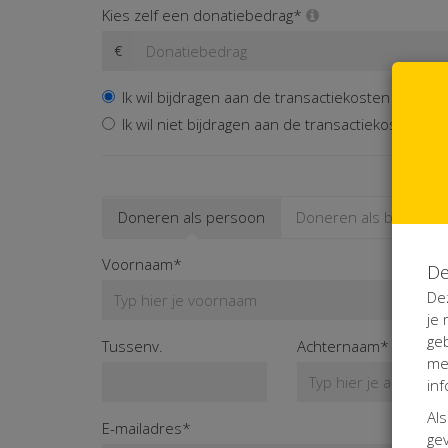
Kies zelf een donatiebedrag*
€
Ik wil bijdragen aan de transactiekosten en beta
Ik wil niet bijdragen aan de transactiekosten
Doneren als persoon
Doneren als bedrijf
Voornaam*
De
De
je
ge
Tussenv.
Achternaam*
me
inf
Als
E-mailadres*
gev