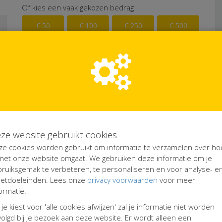
Of kies een vaak gekozen bedrag
€ 50
€ 100
€ 250
€ 500
al € 0,40 extra
ze website gebruikt cookies
ze cookies worden gebruikt om informatie te verzamelen over ho
 met onze website omgaat. We gebruiken deze informatie om je
bruiksgemak te verbeteren, te personaliseren en voor analyse- e
etdoeleinden. Lees onze
privacy voorwaarden
voor meer
ormatie.
 je kiest voor 'alle cookies afwijzen' zal je informatie niet worden
olgd bij je bezoek aan deze website. Er wordt alleen een