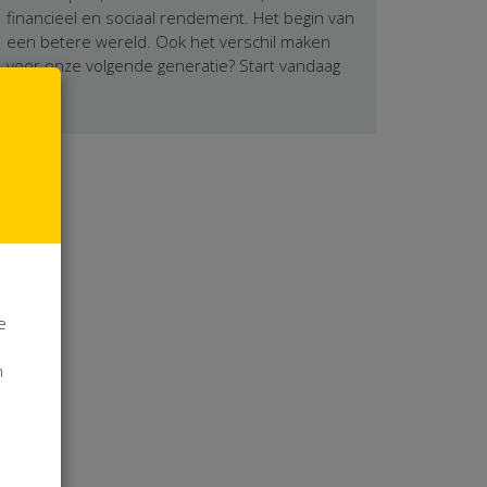
financieel en sociaal rendement. Het begin van
een betere wereld. Ook het verschil maken
voor onze volgende generatie? Start vandaag
nog.
e
n