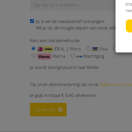
(no
nie
Ja, ik wil de nieuwsbrief ontvangen
Wil je op de hoogte blijven van onze activiteiten? 
Kies een betaalmethode
iDEAL | Wero
Visa
Ma
Klarna
Machtiging
Je wordt doorgestuurd naar Mollie.
Op onze dienstverlening zijn onze
Algemene Voor
Je gaat in totaal
€ 0,40
afrekenen.
Ga verder