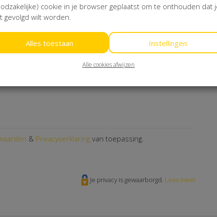
odzakelijke) cookie in je browser geplaatst om te onthouden dat 
t gevolgd wilt worden.
Alles toestaan
Instellingen
Schrijf je dan in!
Alle cookies afwijzen
sterCard
Maestro
Bancontact
waarden
&
Privacyverklaring
van toepassing.
Je privacy is gewaarborgd.
Lees meer