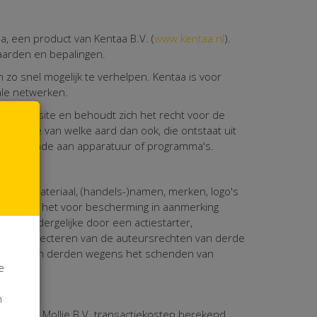
, een product van Kentaa B.V. (
www.kentaa.nl
).
aarden en bepalingen.
zo snel mogelijk te verhelpen. Kentaa is voor
ale netwerken.
deze website en behoudt zich het recht voor de
cte schade van welke aard dan ook, die ontstaat uit
vens, schade aan apparatuur of programma's.
grafisch materiaal, (handels-)namen, merken, logo's
hten van het voor bescherming in aanmerking
aties en dergelijke door een actiestarter,
 voor respecteren van de auteursrechten van derde
nspraken van derden wegens het schenden van
e
n
den door Mollie B.V. transactiekosten berekend.