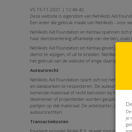
V5 15-11-2021 | 12:46:42
Deze website is eigendom van Net4kids Aid Founda
Een ieder die gebruik maakt van Net4kids - voor 
Net4kids Aid Foundation en Kentaa spannen zich in
haar dienstverlening afhankelijk van derden, zoals
Net4kids Aid Foundation en Kentaa geven geen gara
dienst te wijzigen, of uit te breiden. Net4kids Aid 
het gebruik van de website of enige daarop gebod
Auteursrecht
Net4kids Aid Foundation spant zich tot het uiterste 
en databanken te respecteren. De auteursrechten
komende materiaal of recht berusten bij het bedrijf 
deelnemer of projectleider worden geüpload op Ne
De
partijen op dat materiaal. De actiestarter, deeln
De
auteursrechten.
je
Transactiekosten
ge
me
Payment provider Mollie B.V. draagt zorg voor de a