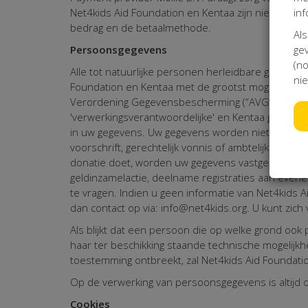
inf
Net4kids Aid Foundation en Kentaa zijn niet aanspr
bedrag en de betaalmethode.
Als
gev
Persoonsgegevens
(no
Alle tot natuurlijke personen herleidbare gegeven
nie
Foundation en Kentaa met de grootst mogelijke zo
Verordening Gegevensbescherming (“AVG”), het Priv
'verwerkingsverantwoordelijke' en Kentaa geldt te al
in uw gegevens. Uw gegevens worden niet aan derde
voorschrift, gerechtelijk vonnis of ambtelijk bevel.
donatie doet, worden uw gegevens vastgelegd. Net
geldinzamelactie, deelname registraties aan eve
te vragen. Indien u geen informatie van Net4kid
dan contact op via: info@net4kids.org. U kunt zic
Als blijkt dat een persoon die op welke grond ook
haar ter beschikking staande technische mogelijkh
toestemming ontbreekt, zal Net4kids Aid Foundati
Op de verwerking van persoonsgegevens is altijd 
Cookies