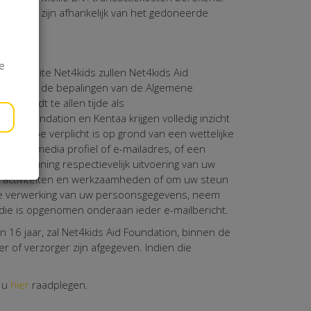
tiekosten zijn afhankelijk van het gedoneerde
je
de website Net4kids zullen Net4kids Aid
n daarbij de bepalingen van de Algemene
n geldt te allen tijde als
s Aid Foundation en Kentaa krijgen volledig inzicht
 daartoe verplicht is op grond van een wettelijke
n social media profiel of e-mailadres, of een
ersteuning respectievelijk uitvoering van uw
r activiteiten en werkzaamheden of om uw steun
 de verwerking van uw persoonsgegevens, neem
k die is opgenomen onderaan ieder e-mailbericht.
 16 jaar, zal Net4kids Aid Foundation, binnen de
 of verzorger zijn afgegeven. Indien die
t u
hier
raadplegen.