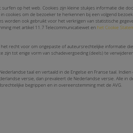
surfen op het web. Cookies zijn kleine stukjes informatie die 
e in cookies om de bezoeker te herkennen bij een volgend bezoe
s worden ook gebruikt voor het verkrijgen van statistische gegev
mming met artikel 11.7 Telecommunicatiewet en
het Cookie State
het recht voor om ongepaste of auteursrechtelijke informatie di
 zijn tot enige vorm van schadevergoeding (deels) te verwijderen
derlandse taal en vertaald in de Engelse en Franse taal. Indien 
erlandse versie, dan prevaleert de Nederlandse versie. Alle i
srechtelijke begrippen en in overeenstemming met de AVG.