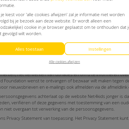
ormatie.
akelijk voor de dienstverlening van Mollie B.V.. De exacte transac
 je kiest voor 'alle cookies afwijzen' zal je informatie niet worden
olgd bij je bezoek aan deze website. Er wordt alleen een
odzakelijke) cookie in je browser geplaatst om te onthouden dat 
s (“persoonsgegevens”) in de elektronische correspondentie met 
t gevolgd wilt worden.
rgvuldigheid behandelen. Net4kids Aid Foundation en Kentaa leve
acy Statement en het Cookie Statement na. Net4kids Aid Foundatio
Alles toestaan
Instellingen
len tijde als 'verwerker' in de zin van artikel 4 sub f AVG. Net4kid
n verstrekt of ter inzage gegeven, tenzij Net4kids Aid Foundation
 Wanneer u de website bezoekt, een actiepagina start, inlogt via ee
Alle cookies afwijzen
4kids Aid Foundation en Kentaa en gebruiken uw gegevens ter ond
nementen, het verwerken van donaties en om u te informeren ove
s Aid Foundation wenst te ontvangen of bezwaar wilt maken tegen
h voor nieuwsbrieven en e-mailings ook afmelden via de afmeldlin
 persoonsgegevens achterlaat op de website Net4kids jonger is dan
eden, verifiëren of deze gegevens met toestemming van een ouder
on niet overgaan tot verwerking van de persoonsgegevens.
ons Privacy Statement van toepassing. Het Privacy Statement kun