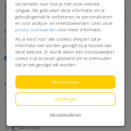
verzamelen over hoe je met onze website
Tussenv.
Achternaam*
omgaat. We gebruiken deze informatie om je
gebruiksgemak te verbeteren, te personaliseren
en voor analyse- en meetdoeleinden. Lees onze
privacy voorwaarden
voor meer informatie.
E-mailadres*
Als je kiest voor 'alle cookies afwijzen' zal je
informatie niet worden gevolgd bij je bezoek aan
deze website. Er wordt alleen een (noodzakelijke)
cookie in je browser geplaatst om te onthouden
Ja, ik wil de nieuwsbrief ontvangen
dat je niet gevolgd wilt worden.
Wil je op de hoogte blijven van onze activiteiten? Schrijf je
dan in!
Alles toestaan
Kies een betaalmethode
iDEAL | Wero
Instellingen
Visa
MasterCard
Alle cookies afwijzen
Maestro
Bancontact