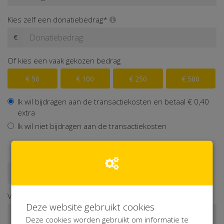
Kies zelf een donatiebedrag*
€
Of kies een vaak gekozen bedrag
€ 50
€ 100
€ 250
€ 500
Ik wil bijdragen aan de transactiekosten en betaal € 0,40
extra
Ik wil niet bijdragen aan de transactiekosten
Doneren als persoon
Doneren als bedrijf
Voornaam*
Deze website gebruikt cookies
Deze cookies worden gebruikt om informatie te