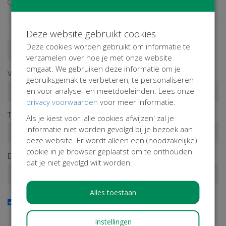
Ik wil niet bijdragen aan de transactiekosten
Deze website gebruikt cookies
Deze cookies worden gebruikt om informatie te
Doneren als persoon
Doneren als bedrijf
verzamelen over hoe je met onze website
omgaat. We gebruiken deze informatie om je
Voornaam*
gebruiksgemak te verbeteren, te personaliseren
en voor analyse- en meetdoeleinden. Lees onze
privacy voorwaarden
voor meer informatie.
Tussenv.
Achternaam*
Als je kiest voor 'alle cookies afwijzen' zal je
informatie niet worden gevolgd bij je bezoek aan
deze website. Er wordt alleen een (noodzakelijke)
cookie in je browser geplaatst om te onthouden
E-mailadres*
dat je niet gevolgd wilt worden.
Alles toestaan
Ja, ik wil de nieuwsbrief ontvangen
Wil je op de hoogte blijven van onze activiteiten? Schrijf je
Instellingen
dan in!