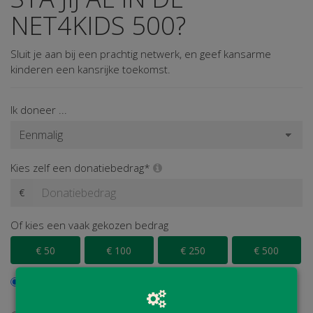
NET4KIDS 500?
Sluit je aan bij een prachtig netwerk, en geef kansarme
kinderen een kansrijke toekomst.
Ik doneer ...
Kies zelf een donatiebedrag*
€
Of kies een vaak gekozen bedrag
€ 50
€ 100
€ 250
€ 500
Ik wil bijdragen aan de transactiekosten en betaal € 0,40
extra