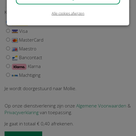
Kies een betaalmethode
Alle cookies afwijzen
iDEAL | Wero
Visa
MasterCard
Maestro
Bancontact
Klarna
Machtiging
Je wordt doorgestuurd naar Mollie.
Op onze dienstverlening zijn onze
Algemene Voorwaarden
&
Privacyverklaring
van toepassing.
Je gaat in totaal
€ 0,40
afrekenen.