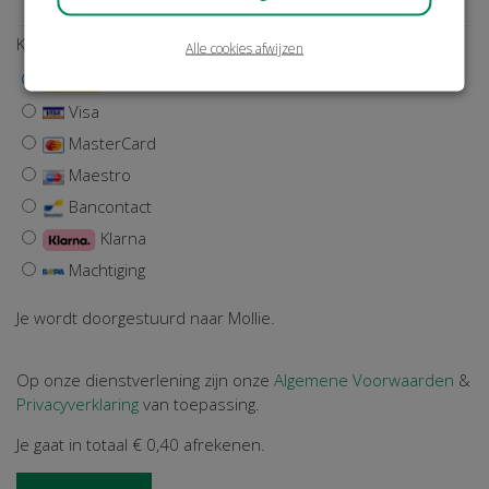
Kies een betaalmethode
Alle cookies afwijzen
iDEAL | Wero
Visa
MasterCard
Maestro
Bancontact
Klarna
Machtiging
Je wordt doorgestuurd naar Mollie.
Op onze dienstverlening zijn onze
Algemene Voorwaarden
&
Privacyverklaring
van toepassing.
Je gaat in totaal
€ 0,40
afrekenen.