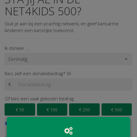
NET4KIDS 500?
Sluit je aan bij een prachtig netwerk, en geef kansarme
kinderen een kansrijke toekomst.
Ik doneer ...
Kies zelf een donatiebedrag*
€
Of kies een vaak gekozen bedrag
€ 50
€ 100
€ 250
€ 500
Ik wil bijdragen aan de transactiekosten en betaal € 0,40
extra