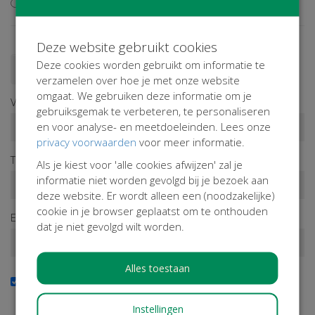
Ik wil niet bijdragen aan de transactiekosten
Deze website gebruikt cookies
Deze cookies worden gebruikt om informatie te
Doneren als persoon
Doneren als bedrijf
verzamelen over hoe je met onze website
omgaat. We gebruiken deze informatie om je
Voornaam*
gebruiksgemak te verbeteren, te personaliseren
en voor analyse- en meetdoeleinden. Lees onze
privacy voorwaarden
voor meer informatie.
Tussenv.
Achternaam*
Als je kiest voor 'alle cookies afwijzen' zal je
informatie niet worden gevolgd bij je bezoek aan
deze website. Er wordt alleen een (noodzakelijke)
cookie in je browser geplaatst om te onthouden
E-mailadres*
dat je niet gevolgd wilt worden.
Alles toestaan
Ja, ik wil de nieuwsbrief ontvangen
Wil je op de hoogte blijven van onze activiteiten? Schrijf je
Instellingen
dan in!