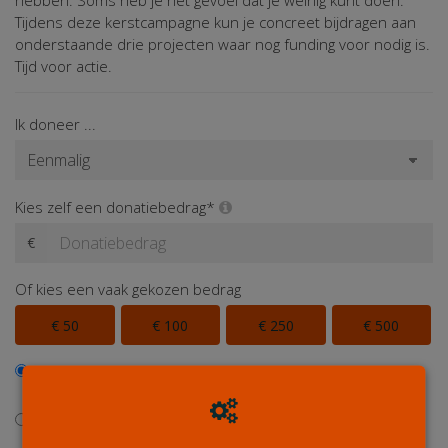
hebben. Soms heb je het gevoel dat je weinig kunt doen.
Tijdens deze kerstcampagne kun je concreet bijdragen aan
onderstaande drie projecten waar nog funding voor nodig is.
Tijd voor actie.
Ik doneer ...
Kies zelf een donatiebedrag*
€
Of kies een vaak gekozen bedrag
€ 50
€ 100
€ 250
€ 500
Ik wil bijdragen aan de transactiekosten en betaal € 0,40
extra
Ik wil niet bijdragen aan de transactiekosten