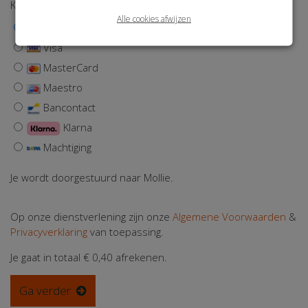
Kies een betaalmethode
Alle cookies afwijzen
iDEAL | Wero
Visa
MasterCard
Maestro
Bancontact
Klarna
Machtiging
Je wordt doorgestuurd naar Mollie.
Op onze dienstverlening zijn onze
Algemene Voorwaarden
&
Privacyverklaring
van toepassing.
Je gaat in totaal
€ 0,40
afrekenen.
Ga verder