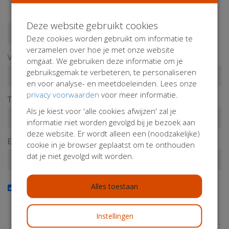
Deze website gebruikt cookies
Doneren als persoon
Doneren als bedrijf
Deze cookies worden gebruikt om informatie te
verzamelen over hoe je met onze website
Voornaam*
omgaat. We gebruiken deze informatie om je
gebruiksgemak te verbeteren, te personaliseren
en voor analyse- en meetdoeleinden. Lees onze
privacy voorwaarden
voor meer informatie.
Tussenv.
Achternaam*
Als je kiest voor 'alle cookies afwijzen' zal je
informatie niet worden gevolgd bij je bezoek aan
deze website. Er wordt alleen een (noodzakelijke)
E-mailadres*
cookie in je browser geplaatst om te onthouden
dat je niet gevolgd wilt worden.
Alles toestaan
Ja, ik wil de nieuwsbrief ontvangen
Wil je op de hoogte blijven van onze activiteiten? Schrijf je
dan in!
Instellingen