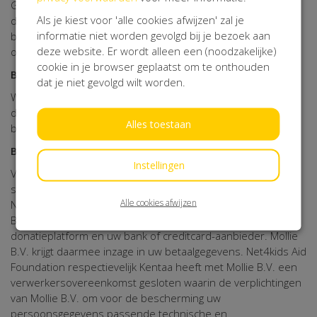
Gegevens van deelnemers, actiestarters, sponsors,
Als je kiest voor 'alle cookies afwijzen' zal je
donateurs, relaties, vrijwilligers, vrienden en andere
informatie niet worden gevolgd bij je bezoek aan
belangstellenden worden in beveiligde systemen
deze website. Er wordt alleen een (noodzakelijke)
opgeslagen.
cookie in je browser geplaatst om te onthouden
Bewaartermijn van uw Persoonsgegevens
dat je niet gevolgd wilt worden.
Wij bewaren uw gegevens niet langer dan noodzakelijk is om
de in dit Privacy Statement genoemde doeleinden te
Alles toestaan
bereiken.
Betaling
Instellingen
Voor het uitvoeren en verwerken van sponsoring,
steunbetalingen, giften, donaties en crowdfunding schakelt
Alle cookies afwijzen
Net4kids Aid Foundation, via haar verwerker Kentaa, Mollie
B.V. in. Mollie B.V. verwerkt de betaling tussen het
donatieplatform en uw bank of creditcard-aanbieder. Mollie
B.V. krijgt daarmee inzage in uw betaalgegevens. Net4kids Aid
Foundation respectievelijk Kentaa heeft met Mollie B.V. een
verwerkersovereenkomst gesloten waarin de verplichtingen
van Mollie B.V. om voor de bescherming uw
persoonsgegevens passende technische en