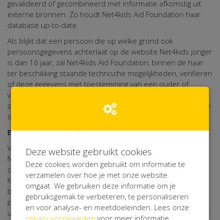
gevalideerd of gecombineerd met informatie afkomstig uit
externe bronnen. Zo houdt Net4kids Aid Foundation haar
database up-to-date.
Als blijkt dat een persoon die op welke grond ook
persoonsgegevens achterlaat op de website Net4kids jonger
is dan 16 jaar, zal Net4kids Aid Foundation, binnen de haar
ter beschikking staande technische mogelijkheden, verifiëren
of deze gegevens met toestemming van een ouder of
verzorger zijn afgegeven. Indien die toestemming ontbreekt,
zal Net4kids Aid Foundation niet overgaan tot verwerking van
de persoonsgegevens.
Beveiliging van uw Persoonsgegevens
Voor de bescherming van uw persoonsgegevens heeft
Deze website gebruikt cookies
Net4kids Aid Foundation passende fysieke, technische en
Deze cookies worden gebruikt om informatie te
organisatorische maatregelen getroffen. Via haar verwerker
verzamelen over hoe je met onze website
Kentaa maakt Net4kids Aid Foundation gebruik van een
omgaat. We gebruiken deze informatie om je
beveiligde server die uitsluitend toegankelijk is voor
gebruiksgemak te verbeteren, te personaliseren
personen die daartoe bevoegd zijn. Eventuele gegevens die
en voor analyse- en meetdoeleinden. Lees onze
u op online formulieren invult worden encrypted verzonden.
privacy voorwaarden
voor meer informatie.