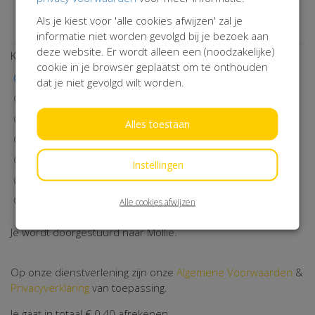
Wil je op de hoogte blijven van onze activiteiten? Schrijf je
Als je kiest voor 'alle cookies afwijzen' zal je
dan in!
informatie niet worden gevolgd bij je bezoek aan
deze website. Er wordt alleen een (noodzakelijke)
Kies een betaalmethode
cookie in je browser geplaatst om te onthouden
iDEAL | Wero
dat je niet gevolgd wilt worden.
Visa
MasterCard
Alles toestaan
Maestro
Bancontact
Instellingen
Klarna
Machtiging
Alle cookies afwijzen
Je wordt doorgestuurd naar Mollie.
Op onze dienstverlening zijn onze
Algemene Voorwaarden
&
Privacyverklaring
van toepassing.
Je gaat in totaal
€ 0,40
afrekenen.