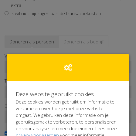
extra
Ik wil niet bijdragen aan de transactiekosten
Doneren als persoon
Doneren als bedrijf
Voornaam*
Tussenv.
Achternaam*
Deze website gebruikt cookies
Deze cookies worden gebruikt om informatie te
E-mailadres*
verzamelen over hoe je met onze website
omgaat. We gebruiken deze informatie om je
gebruiksgemak te verbeteren, te personaliseren
en voor analyse- en meetdoeleinden. Lees onze
Ja, ik wil de nieuwsbrief ontvangen
privacy voorwaarden
voor meer informatie.