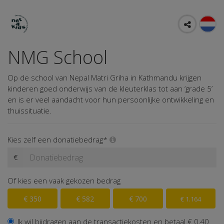
NMG School
Op de school van Nepal Matri Griha in Kathmandu krijgen
kinderen goed onderwijs van de kleuterklas tot aan ‘grade 5’
en is er veel aandacht voor hun persoonlijke ontwikkeling en
thuissituatie.
Kies zelf een donatiebedrag*
€
Of kies een vaak gekozen bedrag
€ 350
€ 582
€ 700
€ 1.164
Ik wil bijdragen aan de transactiekosten en betaal € 0,40