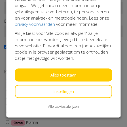
omgaat. We gebruiken deze informatie om je
gebruiksgemak te verbeteren, te personaliseren
en voor analyse- en meetdoeleinden. Lees onze
E-mailadres*
privacy voorwaarden
voor meer informatie.
Als je kiest voor 'alle cookies afwijzen' zal je
informatie niet worden gevolgd bij je bezoek aan
deze website. Er wordt alleen een (noodzakelijke)
Ja, ik wil de nieuwsbrief ontvangen
cookie in je browser geplaatst om te onthouden
Wil je op de hoogte blijven van onze activiteiten? Schrijf je
dat je niet gevolgd wilt worden.
dan in!
Kies een betaalmethode
Alles toestaan
iDEAL | Wero
Visa
Instellingen
MasterCard
Maestro
Alle cookies afwijzen
Bancontact
Klarna