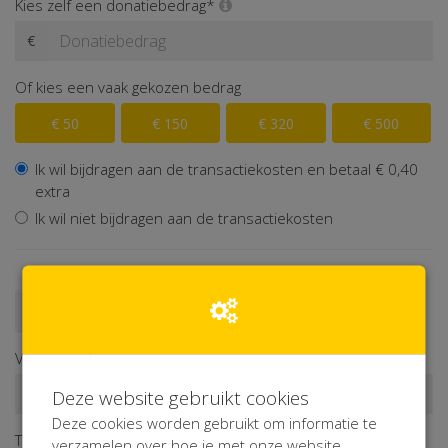
Kies zelf een donatiebedrag*
€
Of kies een vaak gekozen bedrag
€ 50
€ 150
€ 320
€ 500
Ik wil bijdragen aan de transactiekosten en betaal € 0,40
extra
Ik wil niet bijdragen aan de transactiekosten
Doneren als persoon
Doneren als bedrijf
Voornaam*
Deze website gebruikt cookies
Deze cookies worden gebruikt om informatie te
Tussenv.
Achternaam*
verzamelen over hoe je met onze website