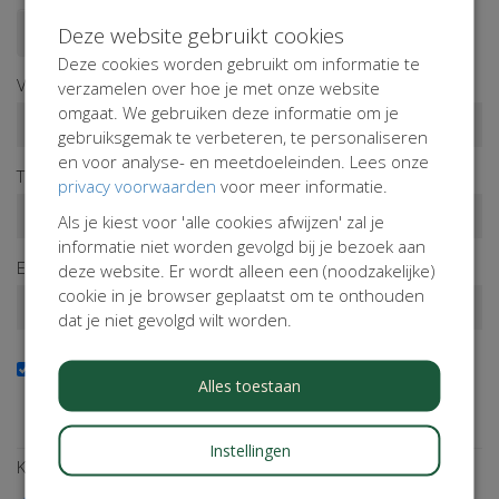
Deze website gebruikt cookies
Doneren als persoon
Doneren als bedrijf
Deze cookies worden gebruikt om informatie te
Voornaam*
verzamelen over hoe je met onze website
omgaat. We gebruiken deze informatie om je
gebruiksgemak te verbeteren, te personaliseren
en voor analyse- en meetdoeleinden. Lees onze
Tussenv.
Achternaam*
privacy voorwaarden
voor meer informatie.
Als je kiest voor 'alle cookies afwijzen' zal je
informatie niet worden gevolgd bij je bezoek aan
E-mailadres*
deze website. Er wordt alleen een (noodzakelijke)
cookie in je browser geplaatst om te onthouden
dat je niet gevolgd wilt worden.
Ja, ik wil de nieuwsbrief ontvangen
Alles toestaan
Wil je op de hoogte blijven van onze activiteiten? Schrijf je
dan in!
Instellingen
Kies een betaalmethode