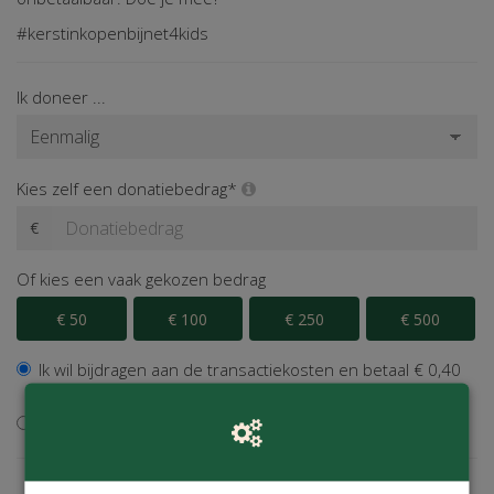
#kerstinkopenbijnet4kids
Ik doneer ...
Kies zelf een donatiebedrag*
€
Of kies een vaak gekozen bedrag
€ 50
€ 100
€ 250
€ 500
Ik wil bijdragen aan de transactiekosten en betaal € 0,40
extra
Ik wil niet bijdragen aan de transactiekosten