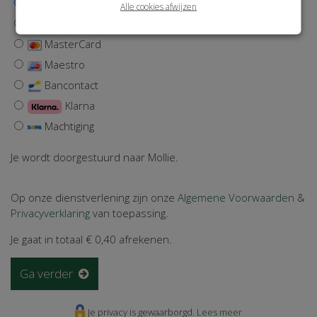
iDEAL | Wero
Alle cookies afwijzen
Visa
MasterCard
Maestro
Bancontact
Klarna
Machtiging
Je wordt doorgestuurd naar Mollie.
Op onze dienstverlening zijn onze
Algemene Voorwaarden
&
Privacyverklaring
van toepassing.
Je gaat in totaal
€ 0,40
afrekenen.
Ga verder
Je privacy is gewaarborgd.
Lees meer