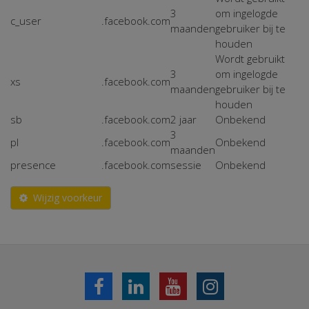
3
om ingelogde
c_user
.facebook.com
maanden
gebruiker bij te
houden
Wordt gebruikt
3
om ingelogde
xs
.facebook.com
maanden
gebruiker bij te
houden
sb
.facebook.com
2 jaar
Onbekend
3
pl
.facebook.com
Onbekend
maanden
presence
.facebook.com
sessie
Onbekend
Wijzig voorkeur