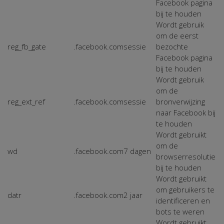
Facebook pagina
bij te houden
Wordt gebruik
om de eerst
reg_fb_gate
.facebook.com
sessie
bezochte
Facebook pagina
bij te houden
Wordt gebruik
om de
reg_ext_ref
.facebook.com
sessie
bronverwijzing
naar Facebook bij
te houden
Wordt gebruikt
om de
wd
.facebook.com
7 dagen
browserresolutie
bij te houden
Wordt gebruikt
om gebruikers te
datr
.facebook.com
2 jaar
identificeren en
bots te weren
Wordt gebruikt