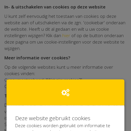
In- & uitschakelen van cookies op deze website
U kunt zelf eenvoudig het toestaan van cookies op deze
website aan of uitschakelen via de zgn. 'cookiebar' onderaan
de website. Heeft u dit al gedaan en wilt u uw cookie
instellingen wijzigen? Klik dan
hier
of op de button onderaan
deze pagina om uw cookie-instellingen voor deze website te
wijzigen.
Meer informatie over cookies?
Op de volgende websites kunt u meer informatie over
cookies vinden:
Consumentenbond: “Wat zijn cookies?”
Consumentenbond: “Cookies verwijderen”
Taal
Dit Cookie Statement is opgesteld in de Nederlandse taal en
vertaald in de Engelse en Franse taal. Indien er een verschil
Deze website gebruikt cookies
is tussen de Franse of Engelse versie van dit Cookie
Statement en de Nederlandse versie, dan prevaleert de
Deze cookies worden gebruikt om informatie te
Nederlandse versie. Alle in dit Cookie Statement