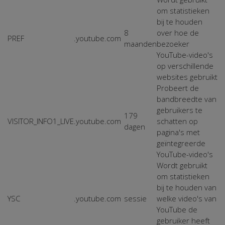
om statistieken
bij te houden
8
over hoe de
PREF
.youtube.com
maanden
bezoeker
YouTube-video's
op verschillende
websites gebruikt
Probeert de
bandbreedte van
gebruikers te
179
VISITOR_INFO1_LIVE
.youtube.com
schatten op
dagen
pagina's met
geïntegreerde
YouTube-video's
Wordt gebruikt
om statistieken
bij te houden van
YSC
.youtube.com
sessie
welke video's van
YouTube de
gebruiker heeft