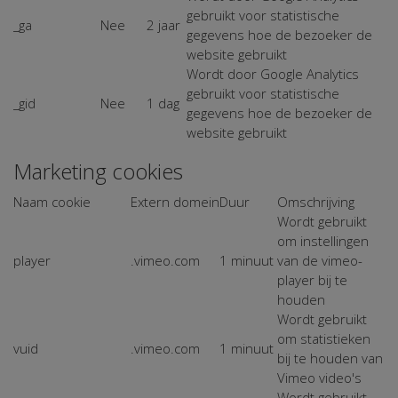
gebruikt voor statistische
_ga
Nee
2 jaar
gegevens hoe de bezoeker de
website gebruikt
Wordt door Google Analytics
gebruikt voor statistische
_gid
Nee
1 dag
gegevens hoe de bezoeker de
website gebruikt
Marketing cookies
Naam cookie
Extern domein
Duur
Omschrijving
Wordt gebruikt
om instellingen
player
.vimeo.com
1 minuut
van de vimeo-
player bij te
houden
Wordt gebruikt
om statistieken
vuid
.vimeo.com
1 minuut
bij te houden van
Vimeo video's
Wordt gebruikt