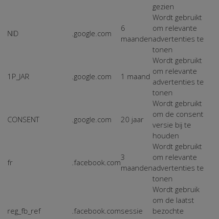
gezien
Wordt gebruikt
6
om relevante
NID
.google.com
maanden
advertenties te
tonen
Wordt gebruikt
om relevante
1P_JAR
.google.com
1 maand
advertenties te
tonen
Wordt gebruikt
om de consent
CONSENT
.google.com
20 jaar
versie bij te
houden
Wordt gebruikt
3
om relevante
fr
.facebook.com
maanden
advertenties te
tonen
Wordt gebruik
om de laatst
reg_fb_ref
.facebook.com
sessie
bezochte