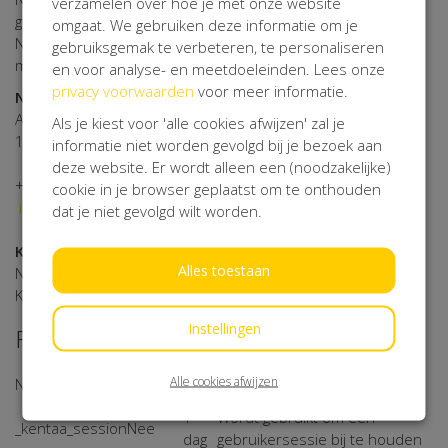
verzamelen over hoe je met onze website
gehanteerde begrippen moeten worden uitgelegd als
omgaat. We gebruiken deze informatie om je
Nederlandsrechtelijke begrippen en in overeenstemming
gebruiksgemak te verbeteren, te personaliseren
met de AVG.
en voor analyse- en meetdoeleinden. Lees onze
privacy voorwaarden
voor meer informatie.
Net4kids Aid Foundation
Amsteldijk Zuid 79B
Als je kiest voor 'alle cookies afwijzen' zal je
1184 VE Amstelveen
informatie niet worden gevolgd bij je bezoek aan
deze website. Er wordt alleen een (noodzakelijke)
+31 20 406 7550
cookie in je browser geplaatst om te onthouden
info@net4kids.org
dat je niet gevolgd wilt worden.
Kamer van Koophandel
Alles toestaan
Net4Kids Aid Foundation
KvK 34219530 / RSIN: 8154 56 608.
Instellingen
Functionele cookies
Extern
Alle cookies afwijzen
Naam cookie
Duur
Omschrijving
domein
1
Wordt gebruikt om een
_kentaa_session
Nee
dag
gebruikersessie bij te houden