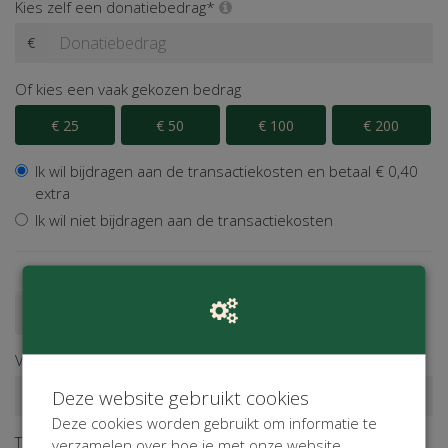
Kies zelf een donatiebedrag*
€
Of kies een vaak gekozen bedrag
€ 25
€ 50
€ 100
€ 200
Ik wil bijdragen aan de transactiekosten en betaal € 0,40
extra
Ik wil niet bijdragen aan de transactiekosten
Doneren als persoon
Doneren als bedrijf
Voornaam*
Deze website gebruikt cookies
Deze cookies worden gebruikt om informatie te
Tussenv.
Achternaam*
verzamelen over hoe je met onze website