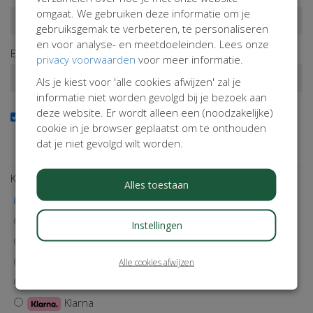
omgaat. We gebruiken deze informatie om je
gebruiksgemak te verbeteren, te personaliseren
en voor analyse- en meetdoeleinden. Lees onze
E-mailadres*
privacy voorwaarden
voor meer informatie.
Als je kiest voor 'alle cookies afwijzen' zal je
informatie niet worden gevolgd bij je bezoek aan
deze website. Er wordt alleen een (noodzakelijke)
Ja, ik wil de nieuwsbrief ontvangen
cookie in je browser geplaatst om te onthouden
Wil je op de hoogte blijven van onze activiteiten? Schrijf je
dat je niet gevolgd wilt worden.
dan in!
Kies een betaalmethode
Alles toestaan
iDEAL | Wero
Visa
Instellingen
MasterCard
Maestro
Alle cookies afwijzen
Bancontact
Klarna