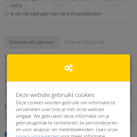
extra
Ik wil niet bijdragen aan de transactiekosten
Doneren als persoon
Doneren als bedrijf
Voornaam*
Tussenv.
Achternaam*
Deze website gebruikt cookies
Deze cookies worden gebruikt om informatie te
E-mailadres*
verzamelen over hoe je met onze website
omgaat. We gebruiken deze informatie om je
gebruiksgemak te verbeteren, te personaliseren
en voor analyse- en meetdoeleinden. Lees onze
Ja, ik wil de nieuwsbrief ontvangen
privacy voorwaarden
voor meer informatie.