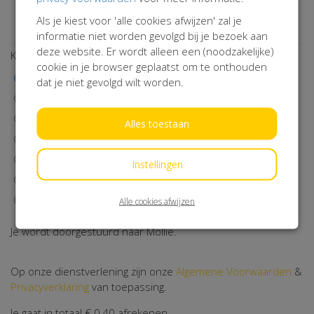
Wil je op de hoogte blijven van onze activiteiten? Schrijf je
Als je kiest voor 'alle cookies afwijzen' zal je
dan in!
informatie niet worden gevolgd bij je bezoek aan
deze website. Er wordt alleen een (noodzakelijke)
Kies een betaalmethode
cookie in je browser geplaatst om te onthouden
iDEAL | Wero
dat je niet gevolgd wilt worden.
Visa
MasterCard
Alles toestaan
Maestro
Bancontact
Instellingen
Klarna
Machtiging
Alle cookies afwijzen
Je wordt doorgestuurd naar Mollie.
Op onze dienstverlening zijn onze
Algemene Voorwaarden
&
Privacyverklaring
van toepassing.
Je gaat in totaal
€ 0,40
afrekenen.