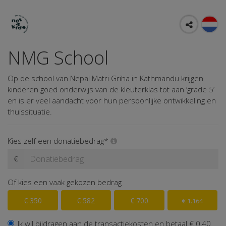
NMG School
Op de school van Nepal Matri Griha in Kathmandu krijgen
kinderen goed onderwijs van de kleuterklas tot aan ‘grade 5’
en is er veel aandacht voor hun persoonlijke ontwikkeling en
thuissituatie.
Kies zelf een donatiebedrag*
€
Of kies een vaak gekozen bedrag
€ 350
€ 582
€ 700
€ 1.164
Ik wil bijdragen aan de transactiekosten en betaal € 0,40