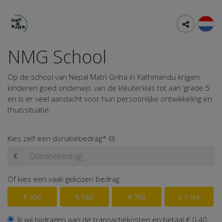
NMG School
Op de school van Nepal Matri Griha in Kathmandu krijgen
kinderen goed onderwijs van de kleuterklas tot aan ‘grade 5’
en is er veel aandacht voor hun persoonlijke ontwikkeling en
thuissituatie.
Kies zelf een donatiebedrag*
€
Of kies een vaak gekozen bedrag
€ 350
€ 582
€ 700
€ 1.164
Ik wil bijdragen aan de transactiekosten en betaal € 0,40