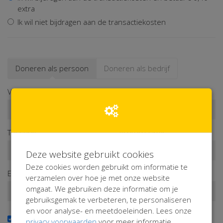
extra
Ik wil niet bijdragen aan de transactiekosten
Doneren als persoon
Doneren als bedrijf
Voornaam*
Tussenv.
Achternaam*
Deze website gebruikt cookies
Deze cookies worden gebruikt om informatie te
E-mailadres*
verzamelen over hoe je met onze website
omgaat. We gebruiken deze informatie om je
gebruiksgemak te verbeteren, te personaliseren
en voor analyse- en meetdoeleinden. Lees onze
Ja, ik wil de nieuwsbrief ontvangen
privacy voorwaarden
voor meer informatie.