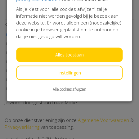
Wil je op de hoogte blijven van onze activiteiten? Schrijf je
Als je kiest voor 'alle cookies afwijzen' zal je
dan in!
informatie niet worden gevolgd bij je bezoek aan
deze website. Er wordt alleen een (noodzakelijke)
Kies een betaalmethode
cookie in je browser geplaatst om te onthouden
iDEAL | Wero
dat je niet gevolgd wilt worden.
Visa
MasterCard
Alles toestaan
Maestro
Bancontact
Instellingen
Klarna
Machtiging
Alle cookies afwijzen
Je wordt doorgestuurd naar Mollie.
Op onze dienstverlening zijn onze
Algemene Voorwaarden
&
Privacyverklaring
van toepassing.
Je gaat in totaal
€ 0,40
afrekenen.