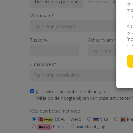
Doneren als persoon
Doneren als bedrijf
ge
me
Voornaam*
inf
Als
gev
(no
Tussenv.
Achternaam*
nie
E-mailadres*
Ja, ik wil de nieuwsbrief ontvangen
Wil je op de hoogte blijven van onze activiteiten? 
Kies een betaalmethode
iDEAL | Wero
Visa
Ma
Klarna
Machtiging