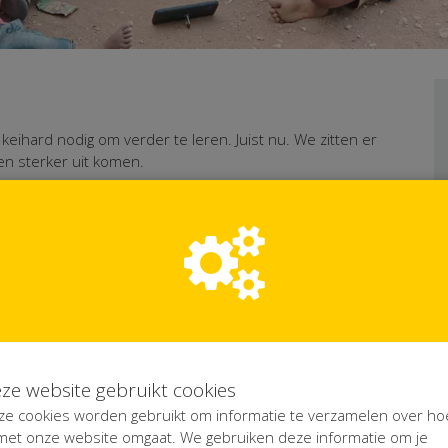
eihard nodig om verder te leren. Juist nu. We zitten er
en sterker uit komen.
Of kies een vaak gekozen bedrag
€ 50
€ 150
€ 320
€ 500
al € 0,40 extra
ze website gebruikt cookies
ze cookies worden gebruikt om informatie te verzamelen over ho
 met onze website omgaat. We gebruiken deze informatie om je