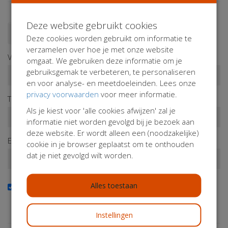
Deze website gebruikt cookies
Doneren als persoon
Doneren als bedrijf
Deze cookies worden gebruikt om informatie te
verzamelen over hoe je met onze website
Voornaam*
omgaat. We gebruiken deze informatie om je
gebruiksgemak te verbeteren, te personaliseren
en voor analyse- en meetdoeleinden. Lees onze
privacy voorwaarden
voor meer informatie.
Tussenv.
Achternaam*
Als je kiest voor 'alle cookies afwijzen' zal je
informatie niet worden gevolgd bij je bezoek aan
deze website. Er wordt alleen een (noodzakelijke)
E-mailadres*
cookie in je browser geplaatst om te onthouden
dat je niet gevolgd wilt worden.
Alles toestaan
Ja, ik wil de nieuwsbrief ontvangen
Wil je op de hoogte blijven van onze activiteiten? Schrijf je
dan in!
Instellingen