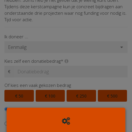
hebben. Soms heb je het gevoel dat je weinig kunt doen.
Tijdens deze kerstcampagne kun je concreet bijdragen aan
onderstaande drie projecten waar nog funding voor nodig is.
Tijd voor actie.
Ik doneer ...
Kies zelf een donatiebedrag*
€
Of kies een vaak gekozen bedrag
€ 50
€ 100
€ 250
€ 500
Ik wil bijdragen aan de transactiekosten en betaal € 0,40
extra
Ik wil niet bijdragen aan de transactiekosten