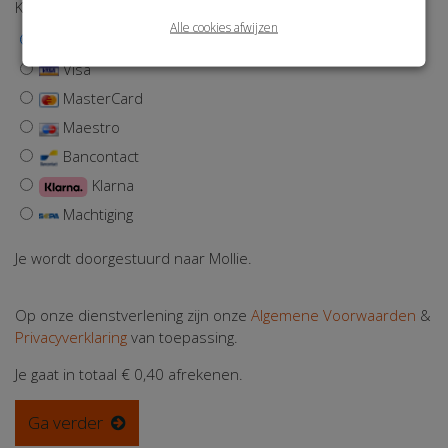
Kies een betaalmethode
Alle cookies afwijzen
iDEAL | Wero
Visa
MasterCard
Maestro
Bancontact
Klarna
Machtiging
Je wordt doorgestuurd naar Mollie.
Op onze dienstverlening zijn onze
Algemene Voorwaarden
&
Privacyverklaring
van toepassing.
Je gaat in totaal
€ 0,40
afrekenen.
Ga verder