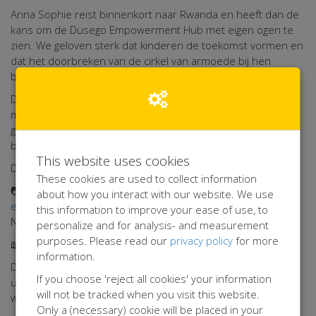
Anna Sophie reist binnenkort naar Rwanda en heeft dan de
kans om de Dusego Empowerment Hub met eigen ogen te
zien. We geloven sterk dat kinderen de toekomst vormen en
dat het doorbreken van de cirkel van armoede bij hen
begint. Juist daarom zijn we enthousiast over dit project.
De sleutel tot succes ligt volgens ons in het samenwerken
met lokale organisaties die met beide voeten in de
gemeenschap staan. Met jullie steun kunnen we samen iets
betekenen voor de jongeren in Rwanda.
This website uses cookies
Dankjewel voor jullie bijdrage! - Anna Sophie & Floris
These cookies are used to collect information
📷 Nieuwsgierig naar hoe het centrum eruitziet? Bekijk
hier
about how you interact with our website. We use
een filmpje
en
hier de foto's
van het laatste bezoek van
this information to improve your ease of use, to
Net4kids.
personalize and for analysis- and measurement
purposes. Please read our
privacy policy
for more
📖 Meer weten over het project?
Klik hier
.
information.
De gegevens die je invult op de donatiepagina worden
If you choose 'reject all cookies' your information
uitsluitend gebruikt voor het verwerken van je bijdrage en
will not be tracked when you visit this website.
worden niet openbaar gemaakt of gepubliceerd.
Only a (necessary) cookie will be placed in your