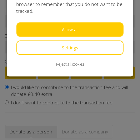
browser to remember that you do not want to be
I donate ...
tracked.
Allow all
Enter a donation amount*
€
Settings
Or select a frequently chosen amount
Reject all cookies
€25
€50
€100
€250
I would like to contribute to the transaction fee and will
donate €0.40 extra
I don't want to contribute to the transaction fee
Donate as a person
Donate as a company